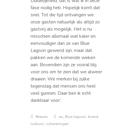
Duidelijkheid, dat is wat ik in deze
fase nodig heb. Hopelijk komt dat
snel. Tot die tijd ontvangen we
onze gasten natuurlijk als altijd zo
gastvrij als mogelijk. Het is nu
misschien allemaal wat kaler en
eenvoudiger dan ze van Blue
Lagoon gewend zijn, maar dat
pakken we de komende weken
aan. Bovendien zijn ze vooral blij
voor ons om te zien dat we alweer
draaien. We merken bij zulke
tegenslag dat mensen ons heel
veel gunnen. Daar ben ik echt
dankbaar voor.’
,
,
,
Nieuws
as
Blue lagoon
brand
,
ludovici
scheveningen