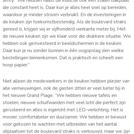
Jeffry. “We hebben naast de inductie ook een stalen bakplaat
die constant heet is. Daar kun je alles heel snel op bereiden,
waardoor je minder stroom verbruikt. En de investeringen in
de keuken zijn toekomstbestendig. Als de boulevard straks
gereed is, krijgen wij er vijfhonderd vierkante meter bij. Met
de nieuwe keuken zijn we klaar voor die drukkere situatie. We
hebben ook geïnvesteerd in beeldschermen in de keuken.
Daar kun je nu zonder bonnen in één oogopslag zien welke
bestellingen binnenkomen. Dat is praktisch en scheelt een
hoop papier.”
Niet alleen de medewerkers in de keuken hebben plezier van
alle vernieuwingen, ook de gasten zitten er veel beter bij in
het nieuwe Grand Plage. “We hebben nieuwe tafels en
stoelen, nieuwe schuifwanden met veel licht die perfect zijn
geïsoleerd en alles is ingericht met LED-verlichting. Het is
mooier, comfortabeler en duurzamer. We hebben er bewust
voor gekozen te wachten met uitbreiden van het aantal
zitplaatsen tot de boulevard straks is verbouwd, maar we zijn