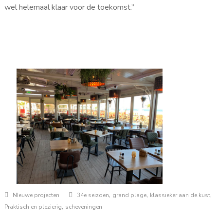
wel helemaal klaar voor de toekomst.”
,
,
,
NIeuwe projecten
34e seizoen
grand plage
klassieker aan de kust
,
Praktisch en plezierig
scheveningen