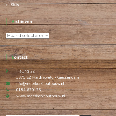
Sluis
Archieven
Archieven
Contact
Helling 22
3371 EZ Hardinxveld - Giessendam
info@meerkerkhoutbouw.nl
0184-670176
www.meerkerkhoutbouw.nl