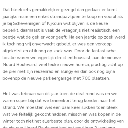
Dat bleek iets gemakkelijker gezegd dan gedaan, er komt
jaarlijks maar een enkel strandpaviljoen te koop en vooral als
je bij Scheveningen of Kijkduin wilt blijven is de keuze
beperkt, daarnaast is vaak de vraagprijs niet realistisch, een
beetje wat de gek er voor geeft. Na een jaartje op zoek werd
ik toch nog vrij onverwacht gebeld, er was een verkoop
afgeketst en of ik nog op zoek was. Door de fantastische
locatie waren we eigenlijk direct enthousiast, aan de nieuwe
Noord Boulevard, veel leuke nieuwe horeca, prachtig zicht op
de pier met zijn reuzenrad en Bungy en dan ook nog bijna
bovenop de nieuwe parkeergarage met 700 plaatsen.
Het was februari van dit jaar toen de deal rond was en we
waren super blij dat we binnenkort terug konden naar het
strand. We moesten wel een paar keer slikken toen bleek
wat we feitelijk gekocht hadden, misschien was kopen in de
winter toch niet het allerbeste plan, door de ontwikkeling van
de nieuwe Noord Boulevard had het paviljoen 2 jaar lang