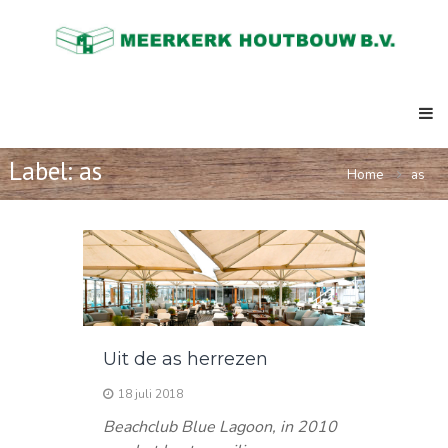
Skip
Meerkerk
to
Houtbouw
content
al
meer
dan
73
jaar
de
Label:
as
Home
as
expert
in
ketenbouw,
strandpaviljoens,
clubhuizen,
semi
permanente
kantoren.
Uit de as herrezen
18 juli 2018
Beachclub Blue Lagoon, in 2010