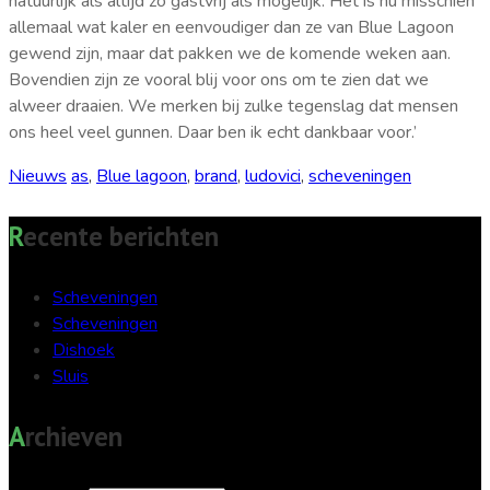
natuurlijk als altijd zo gastvrij als mogelijk. Het is nu misschien
allemaal wat kaler en eenvoudiger dan ze van Blue Lagoon
gewend zijn, maar dat pakken we de komende weken aan.
Bovendien zijn ze vooral blij voor ons om te zien dat we
alweer draaien. We merken bij zulke tegenslag dat mensen
ons heel veel gunnen. Daar ben ik echt dankbaar voor.’
Nieuws
as
,
Blue lagoon
,
brand
,
ludovici
,
scheveningen
Recente berichten
Scheveningen
Scheveningen
Dishoek
Sluis
Archieven