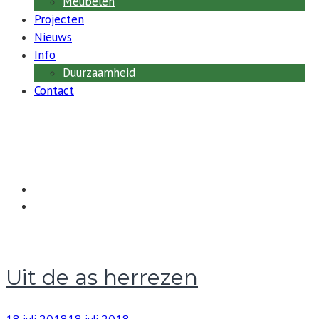
Meubelen
permanente
Projecten
kantoren.
Nieuws
Info
Duurzaamheid
Contact
Label:
brand
Home
brand
Uit de as herrezen