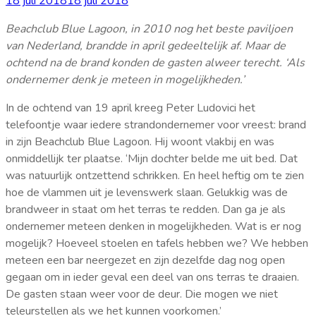
18 juli 2018
18 juli 2018
Beachclub Blue Lagoon, in 2010 nog het beste paviljoen
van Nederland, brandde in april gedeeltelijk af. Maar de
ochtend na de brand konden de gasten alweer terecht. ‘Als
ondernemer denk je meteen in mogelijkheden.’
In de ochtend van 19 april kreeg Peter Ludovici het
telefoontje waar iedere strandondernemer voor vreest: brand
in zijn Beachclub Blue Lagoon. Hij woont vlakbij en was
onmiddellijk ter plaatse. ‘Mijn dochter belde me uit bed. Dat
was natuurlijk ontzettend schrikken. En heel heftig om te zien
hoe de vlammen uit je levenswerk slaan. Gelukkig was de
brandweer in staat om het terras te redden. Dan ga je als
ondernemer meteen denken in mogelijkheden. Wat is er nog
mogelijk? Hoeveel stoelen en tafels hebben we? We hebben
meteen een bar neergezet en zijn dezelfde dag nog open
gegaan om in ieder geval een deel van ons terras te draaien.
De gasten staan weer voor de deur. Die mogen we niet
teleurstellen als we het kunnen voorkomen.’