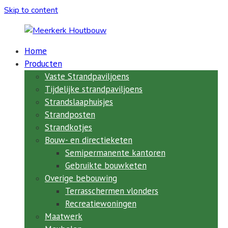
Skip to content
Home
Meerkerk
Producten
Houtbouw
Vaste Strandpaviljoens
Tijdelijke strandpaviljoens
al
Strandslaaphuisjes
meer
Strandposten
dan
Strandkotjes
73
Bouw- en directieketen
jaar
de
Semipermanente kantoren
expert
Gebruikte bouwketen
in
Overige bebouwing
ketenbouw,
Terrasschermen vlonders
strandpaviljoens,
Recreatiewoningen
clubhuizen,
Maatwerk
semi