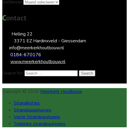
Archieven
Contact
Helling 22
3371 EZ Hardinxveld - Giessendam
info@meerkerkhoutbouw.nl
0184-670176
www.meerkerkhoutbouw.nl
Search for:
Search
Copyright © 2026
Meerkerk Houtbouw
Strandkotjes
Strandslaaphuisjes
Vaste Strandpaviljoens
Tijdelijke strandpaviljoens