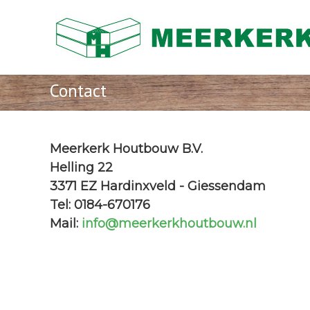
Skip
Meerkerk
to
Houtbouw
content
al
meer
dan
Contact
73
jaar
de
Meerkerk Houtbouw B.V.
expert
in
H
elling 22
ketenbouw,
3371 EZ Hardinxveld - Giessendam
strandpaviljoens,
Tel: 0184-670176
clubhuizen,
Mail:
info@meerkerkhoutbouw.nl
semi
permanente
kantoren.