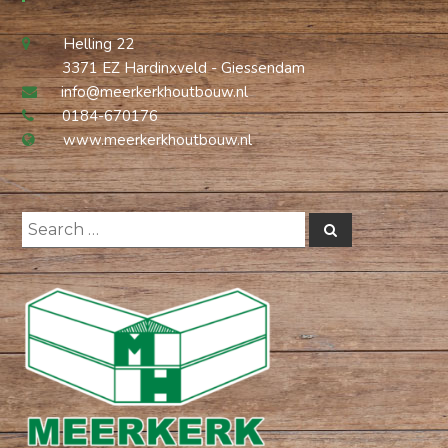
Helling 22
3371 EZ Hardinxveld - Giessendam
info@meerkerkhoutbouw.nl
0184-670176
www.meerkerkhoutbouw.nl
Search
Search
for: