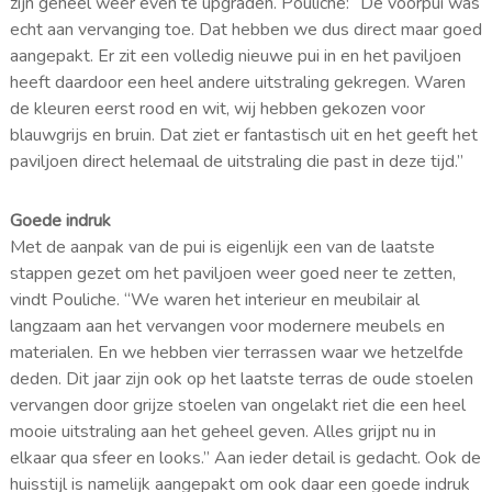
zijn geheel weer even te upgraden. Pouliche: “De voorpui was
echt aan vervanging toe. Dat hebben we dus direct maar goed
aangepakt. Er zit een volledig nieuwe pui in en het paviljoen
heeft daardoor een heel andere uitstraling gekregen. Waren
de kleuren eerst rood en wit, wij hebben gekozen voor
blauwgrijs en bruin. Dat ziet er fantastisch uit en het geeft het
paviljoen direct helemaal de uitstraling die past in deze tijd.”
Goede indruk
Met de aanpak van de pui is eigenlijk een van de laatste
stappen gezet om het paviljoen weer goed neer te zetten,
vindt Pouliche. “We waren het interieur en meubilair al
langzaam aan het vervangen voor modernere meubels en
materialen. En we hebben vier terrassen waar we hetzelfde
deden. Dit jaar zijn ook op het laatste terras de oude stoelen
vervangen door grijze stoelen van ongelakt riet die een heel
mooie uitstraling aan het geheel geven. Alles grijpt nu in
elkaar qua sfeer en looks.” Aan ieder detail is gedacht. Ook de
huisstijl is namelijk aangepakt om ook daar een goede indruk