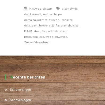
NIeuwe projecten
alcoholvrije
,
drankenkaart
Ambachtelijke
,
,
garnalenkroketjes
Groede
lokaal en
,
,
,
duurzaam
luxe en stijl
Panoramahuisjes
,
,
,
PUUR
stoer
topcocktails
verse
,
,
producten
Zeeuwse brouwerijen
ZeeuwsVlaanderen
Recente berichten
Scheveningen
Scheveningen