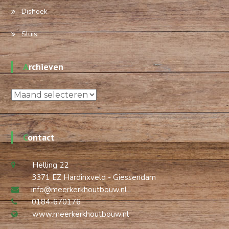
Dishoek
Sluis
Archieven
Archieven
Contact
Helling 22
3371 EZ Hardinxveld - Giessendam
info@meerkerkhoutbouw.nl
0184-670176
www.meerkerkhoutbouw.nl