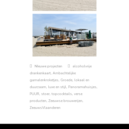
NIeuwe projecten
alcoholvrije
,
drankenkaart
Ambachtelijke
,
,
garnalenkroketjes
Groede
lokaal en
,
,
,
duurzaam
luxe en stijl
Panoramahuisjes
,
,
,
PUUR
stoer
topcocktails
verse
,
,
producten
Zeeuwse brouwerijen
ZeeuwsVlaanderen