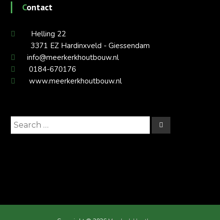
Contact
Helling 22
3371 EZ Hardinxveld - Giessendam
info@meerkerkhoutbouw.nl
0184-670176
www.meerkerkhoutbouw.nl
Search
Search
for: