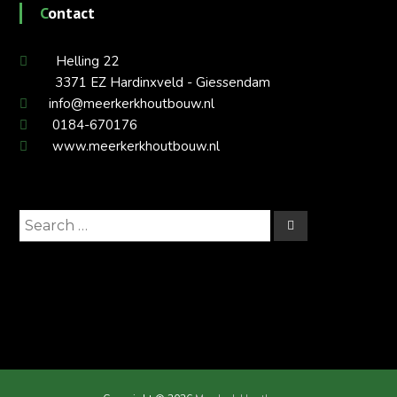
Contact
Helling 22
3371 EZ Hardinxveld - Giessendam
info@meerkerkhoutbouw.nl
0184-670176
www.meerkerkhoutbouw.nl
Search
Search
for: