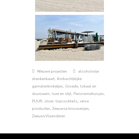
NIeuwe projecten
alcoholvrije
,
drankenkaart
Ambachtelijke
,
,
garnalenkroketjes
Groede
lokaal en
,
,
,
duurzaam
luxe en stijl
Panoramahuisjes
,
,
,
PUUR
stoer
topcocktails
verse
,
,
producten
Zeeuwse brouwerijen
ZeeuwsVlaanderen