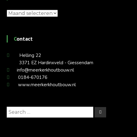
Archieven
Contact
Helling 22
3371 EZ Hardinxveld - Giessendam
info@meerkerkhoutbouw.nl
0184-670176
www.meerkerkhoutbouw.nl
Search
Search
for: