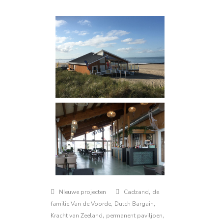
,
NIeuwe projecten
Cadzand
de
,
,
familie Van de Voorde
Dutch Bargain
,
,
Kracht van Zeeland
permanent paviljoen