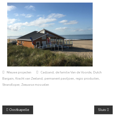
,
,
NIeuwe projecten
Cadzand
de familie Van de Voorde
Dutch
,
,
,
,
Bargain
Kracht van Zeeland
permanent paviljoen
regio producten
,
Strandloper
Zeeuwse mosselen
Berichtnavigatie
Oostkapelle
Sluis