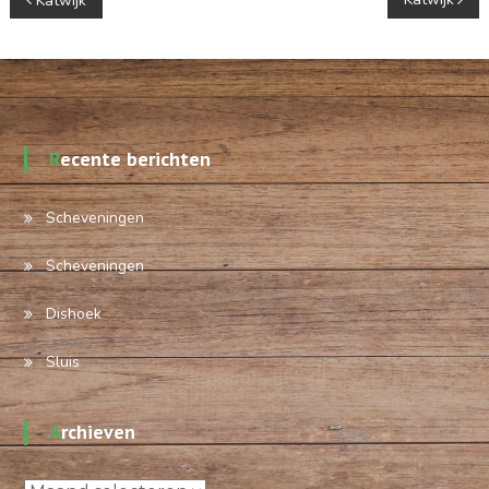
Berichtnavigatie
Katwijk
Recente berichten
Scheveningen
Scheveningen
Dishoek
Sluis
Archieven