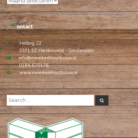
Archieven
Contact
Helling 22
3371 EZ Hardinxveld - Giessendam
info@meerkerkhoutbouw.nl
0184-670176
www.meerkerkhoutbouw.nl
Search
Search
for: