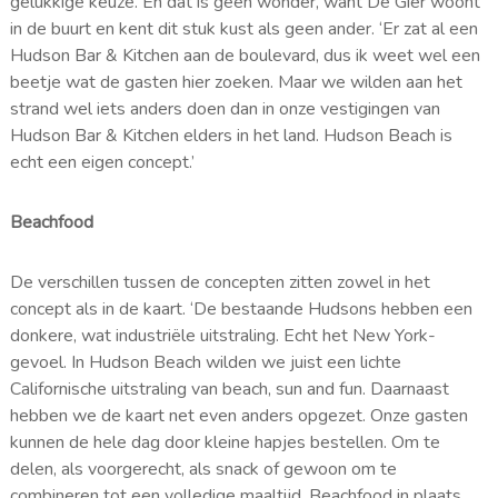
gelukkige keuze. En dat is geen wonder, want De Gier woont
in de buurt en kent dit stuk kust als geen ander. ‘Er zat al een
Hudson Bar & Kitchen aan de boulevard, dus ik weet wel een
beetje wat de gasten hier zoeken. Maar we wilden aan het
strand wel iets anders doen dan in onze vestigingen van
Hudson Bar & Kitchen elders in het land. Hudson Beach is
echt een eigen concept.’
Beachfood
De verschillen tussen de concepten zitten zowel in het
concept als in de kaart. ‘De bestaande Hudsons hebben een
donkere, wat industriële uitstraling. Echt het New York-
gevoel. In Hudson Beach wilden we juist een lichte
Californische uitstraling van beach, sun and fun. Daarnaast
hebben we de kaart net even anders opgezet. Onze gasten
kunnen de hele dag door kleine hapjes bestellen. Om te
delen, als voorgerecht, als snack of gewoon om te
combineren tot een volledige maaltijd. Beachfood in plaats