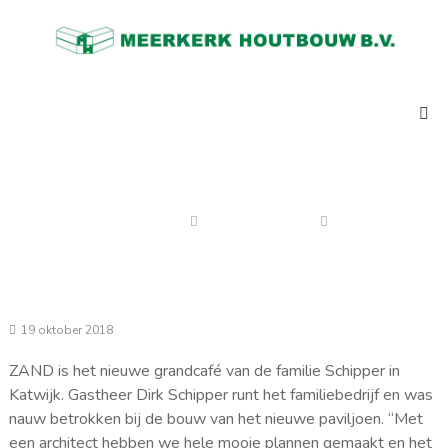
Skip
Meerkerk
to
Houtbouw
content
al
meer
dan
73
jaar
de
Katwijk aan Zee
expert
in
ketenbouw,
Home
NIeuwe projecten
Katwijk aan Zee
strandpaviljoens,
clubhuizen,
semi
permanente
kantoren.
19 oktober 2018
ZAND is het nieuwe grandcafé van de familie Schipper in
Katwijk. Gastheer Dirk Schipper runt het familiebedrijf en was
nauw betrokken bij de bouw van het nieuwe paviljoen. “Met
een architect hebben we hele mooie plannen gemaakt en het