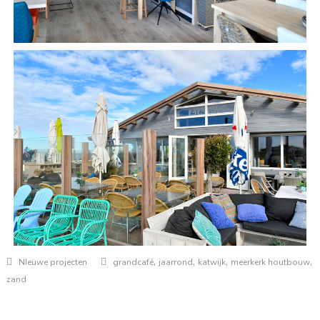
,
,
,
,
NIeuwe projecten
grandcafé
jaarrond
katwijk
meerkerk houtbouw
zand