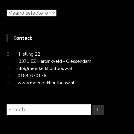
Archieven
Contact
Helling 22
3371 EZ Hardinxveld - Giessendam
info@meerkerkhoutbouw.nl
0184-670176
www.meerkerkhoutbouw.nl
Search
Search
for: