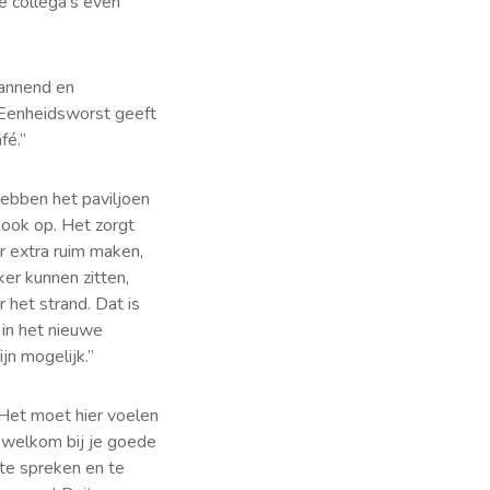
ze collega’s even
pannend en
 Eenheidsworst geeft
fé.”
hebben het paviljoen
 ook op. Het zorgt
r extra ruim maken,
er kunnen zitten,
 het strand. Dat is
in het nieuwe
jn mogelijk.”
 Het moet hier voelen
m welkom bij je goede
 te spreken en te