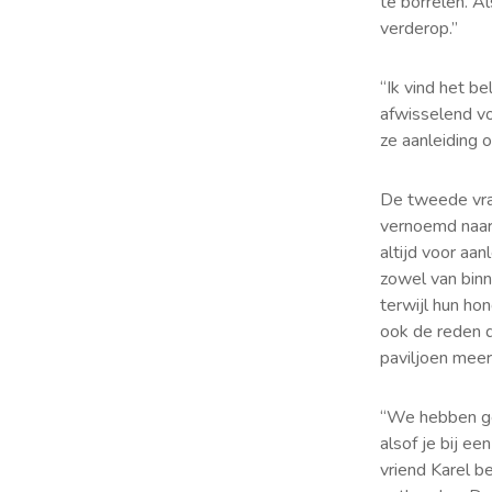
te borrelen. Al
verderop.”
“Ik vind het b
afwisselend v
ze aanleiding 
De tweede vraa
vernoemd naar 
altijd voor aa
zowel van binn
terwijl hun hon
ook de reden 
paviljoen meer
“We hebben gek
alsof je bij e
vriend Karel b