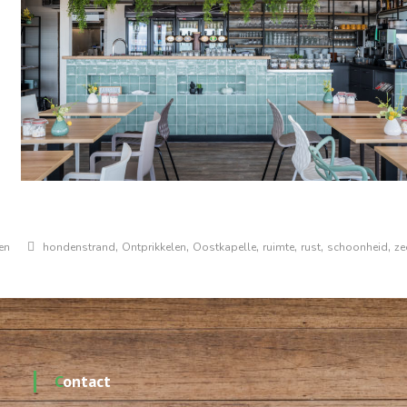
,
,
,
,
,
,
en
hondenstrand
Ontprikkelen
Oostkapelle
ruimte
rust
schoonheid
ze
Contact