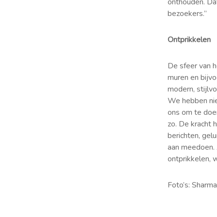
onthouden. Dat
bezoekers.”
Ontprikkelen
De sfeer van h
muren en bijvo
modern, stijlvo
We hebben nieu
ons om te doe
zo. De kracht 
berichten, gel
aan meedoen. A
ontprikkelen, 
Foto’s: Sharm