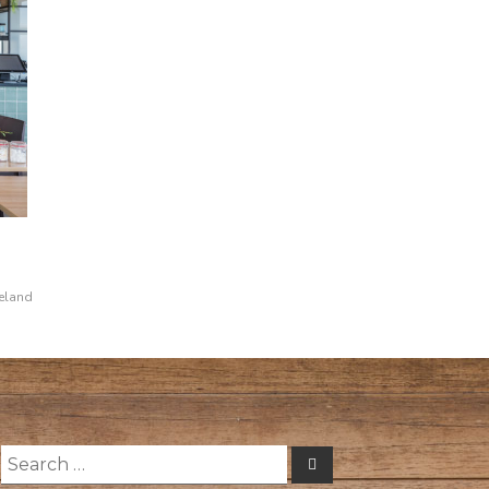
eland
Search
Search
for: