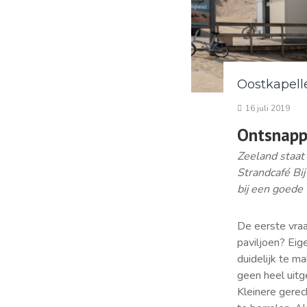
Oostkapell
16 juli 2019
Ontsnapp
Zeeland staat
Strandcafé Bij
bij een goede 
De eerste vraa
paviljoen? Eig
duidelijk te m
geen heel uitg
Kleinere gerec