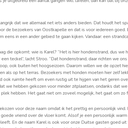
s je uitgebreid een aantal gangen wilt tafelen, dan kan dat bij on
elangrijk dat we allemaal net iets anders bieden. Dat houdt het s
oor de bezoekers van Oostkapelle en dat is voor iedereen goed.
om eens in een ander gebied te gaan kijken. Vandaar: een strandca
g die opkomt: wie is Karel? “Het is hier hondenstrand, dus we 
een teckel”, lacht Stroo. “Dat hondenstrand, daar richten we ons
nloop, ook buiten het hoogseizoen. Daarom willen we de opzet hie
en als op het terras. Bezoekers met honden moeten hier zelf lekk
d ook ruimte heeft om even rustig uit te hijgen van het geren over
dat we hebben gekozen voor minder zitplaatsen, ondanks dat we 
 plek hebben. Het gaat niet om zoveel mogelijk, het gaat om zo fi
ozen voor deze naam omdat ik het prettig en persoonlijk vind.
en goede vriend over de vloer komt. Alsof je een persoonlijk war
eleeft. En de naam Karel is ook voor onze Duitse gasten goed uit