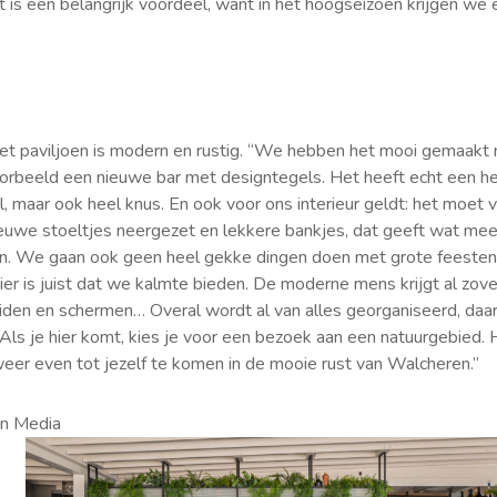
 is een belangrijk voordeel, want in het hoogseizoen krijgen we 
et paviljoen is modern en rustig. “We hebben het mooi gemaakt
orbeeld een nieuwe bar met designtegels. Het heeft echt een heel
l, maar ook heel knus. En ook voor ons interieur geldt: het moet v
we stoeltjes neergezet en lekkere bankjes, dat geeft wat meer
n. We gaan ook geen heel gekke dingen doen met grote feeste
hier is juist dat we kalmte bieden. De moderne mens krijgt al zove
uiden en schermen… Overal wordt al van alles georganiseerd, daar 
ls je hier komt, kies je voor een bezoek aan een natuurgebied. 
weer even tot jezelf te komen in de mooie rust van Walcheren.”
an Media