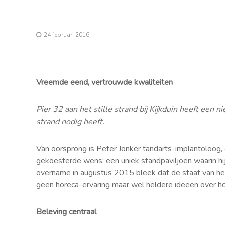
24 februari 2016
Vreemde eend, vertrouwde kwaliteiten
Pier 32 aan het stille strand bij Kijkduin heeft e
strand nodig heeft.
Van oorsprong is Peter Jonker tandarts-implantoloog, 
gekoesterde wens: een uniek standpaviljoen waarin hij 
overname in augustus 2015 bleek dat de staat van het 
geen horeca-ervaring maar wel heldere ideeën over h
Beleving centraal