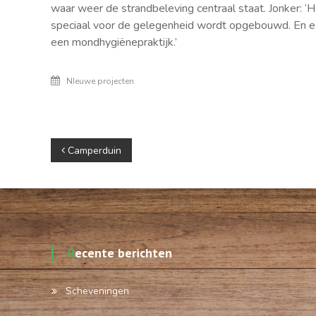
waar weer de strandbeleving centraal staat. Jonker: ‘
speciaal voor de gelegenheid wordt opgebouwd. En ee
een mondhygiënepraktijk.’
NIeuwe projecten
Berichtnavigatie
Camperduin
Recente berichten
Scheveningen