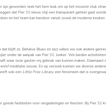
uxer zijn geworden, leek het hem leuk om op het mooiste stuk str
 zeggen dat Pier 32 nieuw stijl een transparant geheel gaat worden
hebben en het team kan hierdoor vanuit zowel de moderne keuken a
 en dat blijft zo. Behalve Blues en Jazz willen we ook andere ge
pijler onder de aanpak van Pier 32. Jonker: ‘We bieden activiteite
ft waar onze gasten vrij gebruik van kunnen maken. Daarnaast is
en/of meditatie sessie. En op verzoek kunnen we diverse andere s
heeft ook een
Little Free Library
, een fenomeen dat is overgewaa
r goede faciliteiten voor vergaderingen en feesten. Bij Pier 32 