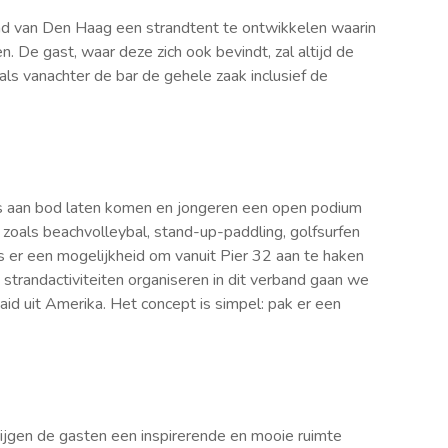
and van Den Haag een strandtent te ontwikkelen waarin
. De gast, waar deze zich ook bevindt, zal altijd de
ls vanachter de bar de gehele zaak inclusief de
nres aan bod laten komen en jongeren een open podium
n zoals beachvolleybal, stand-up-paddling, golfsurfen
 er een mogelijkheid om vanuit Pier 32 aan te haken
trandactiviteiten organiseren in dit verband gaan we
id uit Amerika. Het concept is simpel: pak er een
krijgen de gasten een inspirerende en mooie ruimte