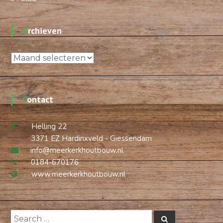
Archieven
Archieven
Contact
Helling 22
3371 EZ Hardinxveld - Giessendam
info@meerkerkhoutbouw.nl
0184-670176
www.meerkerkhoutbouw.nl
Search
Search