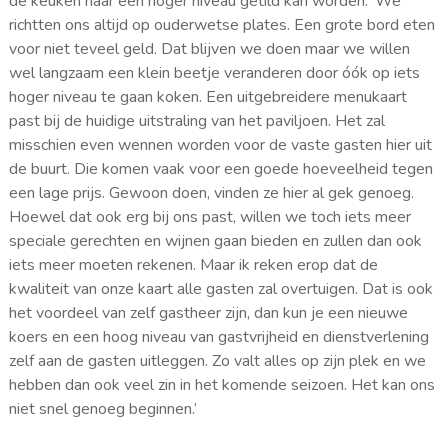
de keuken naar een hoger niveau getild kan worden. ‘We
richtten ons altijd op ouderwetse plates. Een grote bord eten
voor niet teveel geld. Dat blijven we doen maar we willen
wel langzaam een klein beetje veranderen door óók op iets
hoger niveau te gaan koken. Een uitgebreidere menukaart
past bij de huidige uitstraling van het paviljoen. Het zal
misschien even wennen worden voor de vaste gasten hier uit
de buurt. Die komen vaak voor een goede hoeveelheid tegen
een lage prijs. Gewoon doen, vinden ze hier al gek genoeg.
Hoewel dat ook erg bij ons past, willen we toch iets meer
speciale gerechten en wijnen gaan bieden en zullen dan ook
iets meer moeten rekenen. Maar ik reken erop dat de
kwaliteit van onze kaart alle gasten zal overtuigen. Dat is ook
het voordeel van zelf gastheer zijn, dan kun je een nieuwe
koers en een hoog niveau van gastvrijheid en dienstverlening
zelf aan de gasten uitleggen. Zo valt alles op zijn plek en we
hebben dan ook veel zin in het komende seizoen. Het kan ons
niet snel genoeg beginnen.’