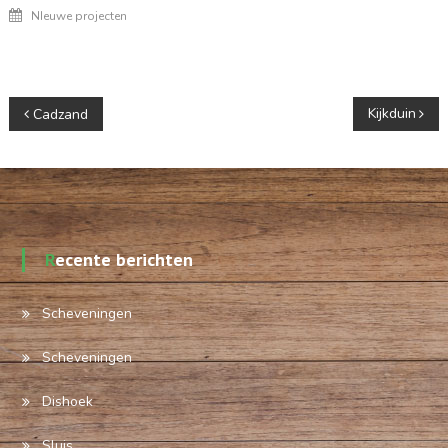
NIeuwe projecten
Berichtnavigatie
Kijkduin
Cadzand
Recente berichten
Scheveningen
Scheveningen
Dishoek
Sluis