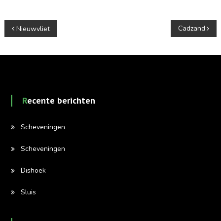
Berichtnavigatie
Cadzand
Nieuwvliet
Recente berichten
Scheveningen
Scheveningen
Dishoek
Sluis