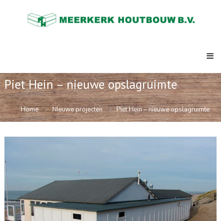
Skip
Meerkerk
to
Houtbouw
content
al
meer
dan
73
jaar
de
Piet Hein – nieuwe opslagruimte
expert
in
ketenbouw,
Home
NIeuwe projecten
Piet Hein – nieuwe opslagruimte
strandpaviljoens,
clubhuizen,
semi
permanente
kantoren.