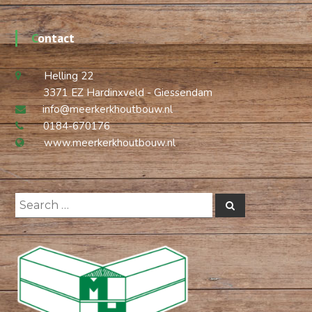
Contact
Helling 22
3371 EZ Hardinxveld - Giessendam
info@meerkerkhoutbouw.nl
0184-670176
www.meerkerkhoutbouw.nl
Search
Search
for: