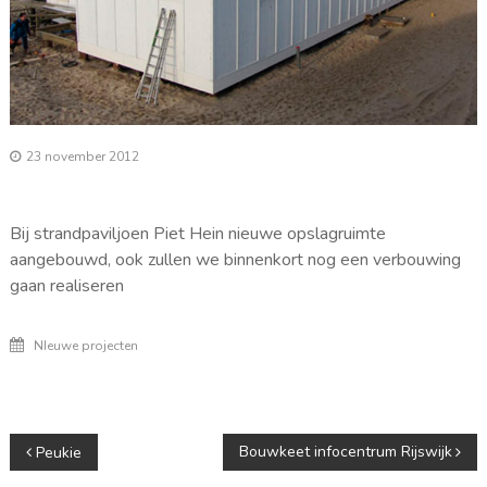
23 november 2012
Bij strandpaviljoen Piet Hein nieuwe opslagruimte
aangebouwd, ook zullen we binnenkort nog een verbouwing
gaan realiseren
NIeuwe projecten
Berichtnavigatie
Bouwkeet infocentrum Rijswijk
Peukie