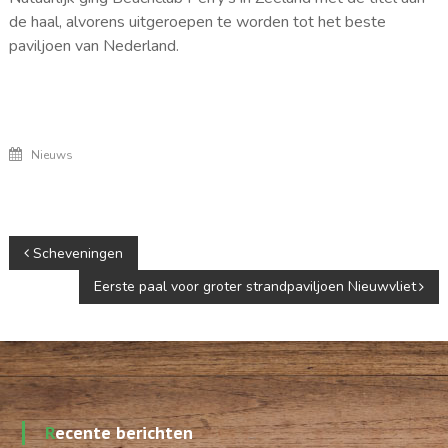
de haal, alvorens uitgeroepen te worden tot het beste
paviljoen van Nederland.
Nieuws
Berichtnavigatie
Scheveningen
Eerste paal voor groter strandpaviljoen Nieuwvliet
Recente berichten