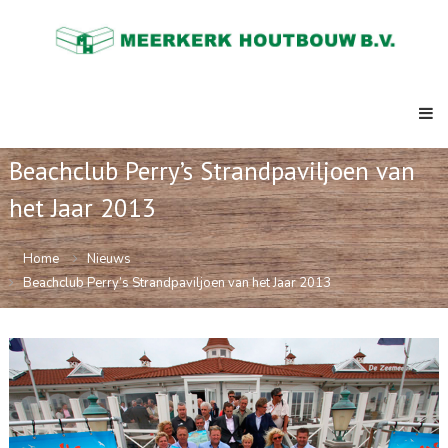
Skip
Meerkerk
to
Houtbouw
content
al
meer
dan
73
jaar
de
Beachclub Perry’s Strandpaviljoen van
expert
in
het Jaar 2013
ketenbouw,
strandpaviljoens,
clubhuizen,
Home
Nieuws
semi
Beachclub Perry’s Strandpaviljoen van het Jaar 2013
permanente
kantoren.