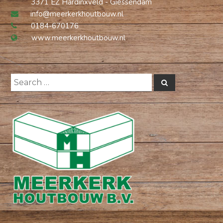
3371 EZ Hardinxveld - Giessendam
info@meerkerkhoutbouw.nl
0184-670176
www.meerkerkhoutbouw.nl
Search
Search
for: