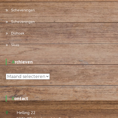
Scheveningen
Scheveningen
Dishoek
Sluis
Archieven
Archieven
Contact
Helling 22