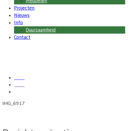
Meubelen
permanente
Projecten
kantoren.
Nieuws
Info
Duurzaamheid
Contact
IMG_6917
Home
Media
IMG_6917
IMG_6917