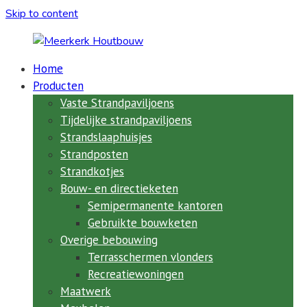
Skip to content
Home
Meerkerk
Producten
Houtbouw
Vaste Strandpaviljoens
Tijdelijke strandpaviljoens
al
Strandslaaphuisjes
meer
Strandposten
dan
Strandkotjes
73
Bouw- en directieketen
jaar
de
Semipermanente kantoren
expert
Gebruikte bouwketen
in
Overige bebouwing
ketenbouw,
Terrasschermen vlonders
strandpaviljoens,
Recreatiewoningen
clubhuizen,
Maatwerk
semi