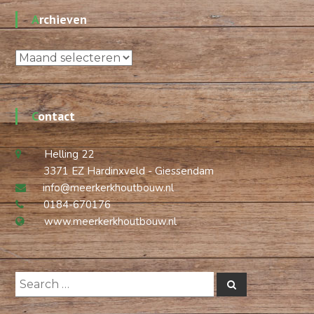
Archieven
Archieven
Contact
Helling 22
3371 EZ Hardinxveld - Giessendam
info@meerkerkhoutbouw.nl
0184-670176
www.meerkerkhoutbouw.nl
Search
Search
for: