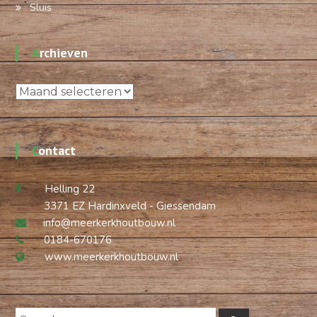
Sluis
Archieven
Archieven
Contact
Helling 22
3371 EZ Hardinxveld - Giessendam
info@meerkerkhoutbouw.nl
0184-670176
www.meerkerkhoutbouw.nl
Search