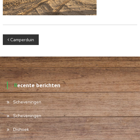
Berichtnavigatie
Camperduin
Recente berichten
Scheveningen
Scheveningen
Dishoek