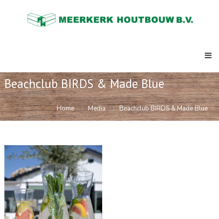
Skip
Meerkerk
to
Houtbouw
content
al
meer
dan
73
jaar
de
Beachclub BIRDS & Made Blue
expert
in
ketenbouw,
Home
Media
Beachclub BIRDS & Made Blue
strandpaviljoens,
clubhuizen,
semi
permanente
kantoren.