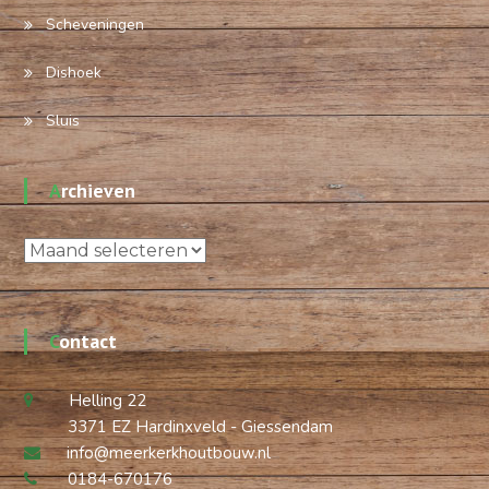
Scheveningen
Dishoek
Sluis
Archieven
Archieven
Contact
Helling 22
3371 EZ Hardinxveld - Giessendam
info@meerkerkhoutbouw.nl
0184-670176