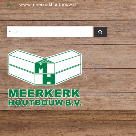
www.meerkerkhoutbouw.nl
Search
Search
for: