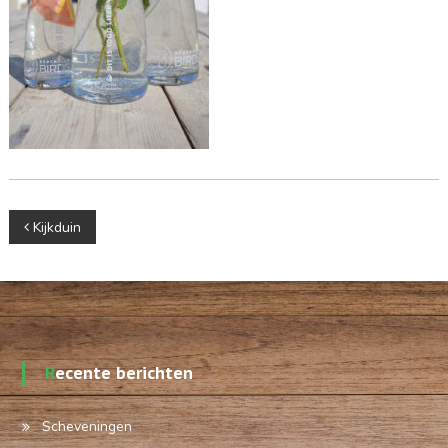
Berichtnavigatie
Kijkduin
Recente berichten
Scheveningen