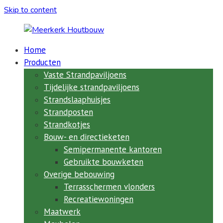
Skip to content
Home
Meerkerk
Producten
Houtbouw
Vaste Strandpaviljoens
Tijdelijke strandpaviljoens
al
Strandslaaphuisjes
meer
Strandposten
dan
Strandkotjes
73
Bouw- en directieketen
jaar
de
Semipermanente kantoren
expert
Gebruikte bouwketen
in
Overige bebouwing
ketenbouw,
Terrasschermen vlonders
strandpaviljoens,
Recreatiewoningen
clubhuizen,
Maatwerk
semi