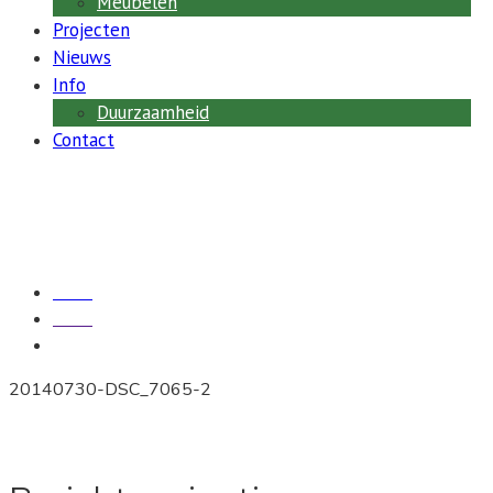
Meubelen
permanente
Projecten
kantoren.
Nieuws
Info
Duurzaamheid
Contact
20140730-DSC_7065-2
Home
Media
20140730-DSC_7065-2
20140730-DSC_7065-2