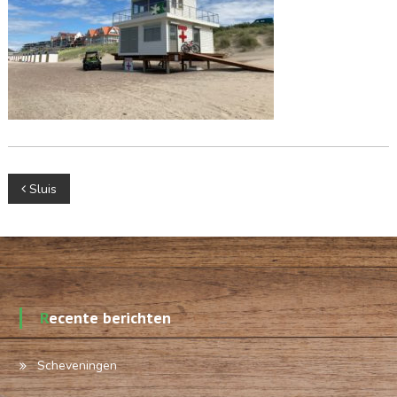
Berichtnavigatie
Sluis
Recente berichten
Scheveningen