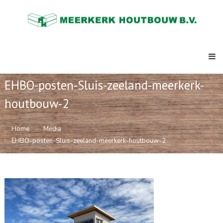
Skip
Meerkerk
to
Houtbouw
content
al
meer
dan
73
jaar
de
EHBO-posten-Sluis-zeeland-meerkerk-
expert
in
houtbouw-2
ketenbouw,
strandpaviljoens,
clubhuizen,
Home
Media
semi
EHBO-posten-Sluis-zeeland-meerkerk-houtbouw-2
permanente
kantoren.