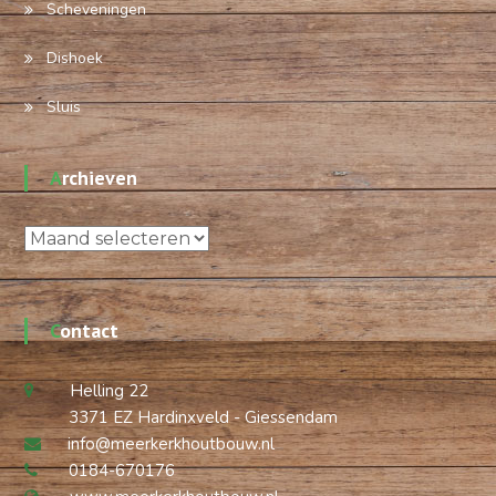
Scheveningen
Dishoek
Sluis
Archieven
Archieven
Contact
Helling 22
3371 EZ Hardinxveld - Giessendam
info@meerkerkhoutbouw.nl
0184-670176