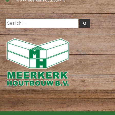
www.meerkerkhoutbouw.nl
Search
Search
for: