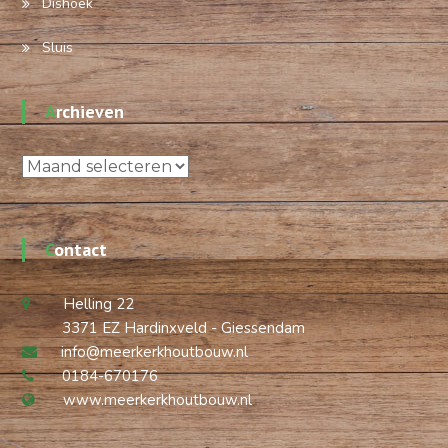
Dishoek
Sluis
Archieven
Archieven
Contact
Helling 22
3371 EZ Hardinxveld - Giessendam
info@meerkerkhoutbouw.nl
0184-670176
www.meerkerkhoutbouw.nl