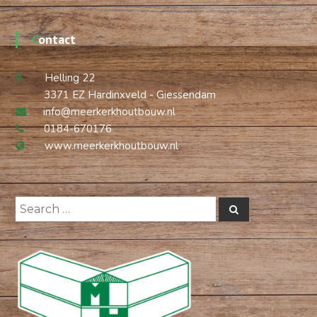
Contact
Helling 22
3371 EZ Hardinxveld - Giessendam
info@meerkerkhoutbouw.nl
0184-670176
www.meerkerkhoutbouw.nl
Search
Search
for: