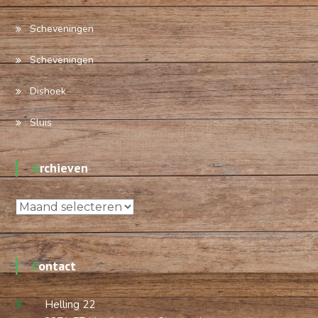
Scheveningen
Scheveningen
Dishoek
Sluis
Archieven
Archieven
Contact
Helling 22