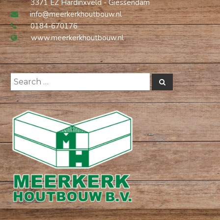
3371 EZ Hardinxveld - Giessendam
info@meerkerkhoutbouw.nl
0184-670176
www.meerkerkhoutbouw.nl
Search
Search
for: