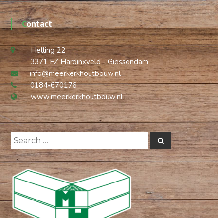
Contact
Helling 22
3371 EZ Hardinxveld - Giessendam
info@meerkerkhoutbouw.nl
0184-670176
www.meerkerkhoutbouw.nl
Search
Search
for: