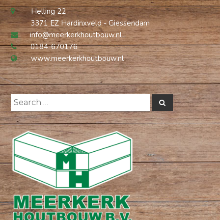
Helling 22
3371 EZ Hardinxveld - Giessendam
info@meerkerkhoutbouw.nl
0184-670176
www.meerkerkhoutbouw.nl
Search
Search
for: