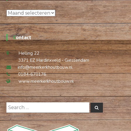
Archieven
Contact
Helling 22
3371 EZ Hardinxveld - Giessendam
info@meerkerkhoutbouw.nl
0184-670176
www.meerkerkhoutbouw.nl
Search
Search
for: