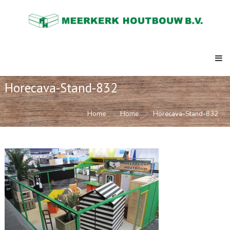
Skip
Meerkerk
to
Houtbouw
content
al
meer
dan
73
jaar
de
Horecava-Stand-832
expert
in
ketenbouw,
Home
Home
Horecava-Stand-832
strandpaviljoens,
clubhuizen,
semi
permanente
kantoren.