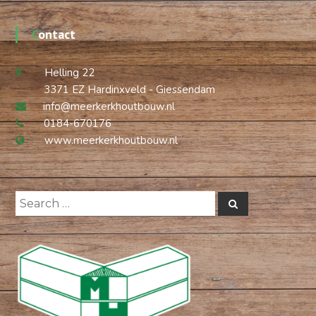
Contact
Helling 22
3371 EZ Hardinxveld - Giessendam
info@meerkerkhoutbouw.nl
0184-670176
www.meerkerkhoutbouw.nl
Search
Search
for: