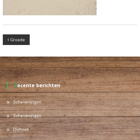
Berichtnavigatie
Groede
Recente berichten
Scheveningen
Scheveningen
Dishoek