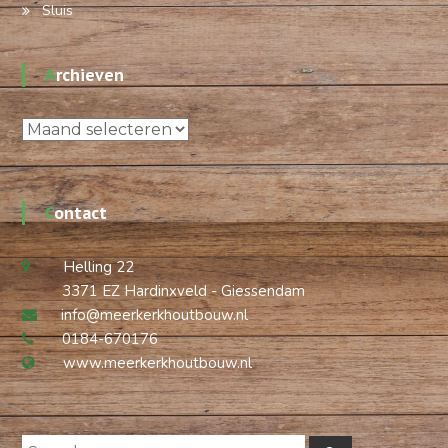
Sluis
Archieven
Archieven
Contact
Helling 22
3371 EZ Hardinxveld - Giessendam
info@meerkerkhoutbouw.nl
0184-670176
www.meerkerkhoutbouw.nl
Search