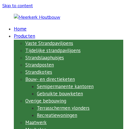
Skip to content
Home
Meerkerk
Producten
Houtbouw
Vaste Strandpaviljoens
Tijdelijke strandpaviljoens
al
Strandslaaphuisjes
meer
Strandposten
dan
Strandkotjes
73
Bouw- en directieketen
jaar
de
Semipermanente kantoren
expert
Gebruikte bouwketen
in
Overige bebouwing
ketenbouw,
Terrasschermen vlonders
strandpaviljoens,
Recreatiewoningen
clubhuizen,
Maatwerk
semi